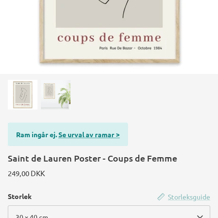
Konstruktions køretøj temafest
Rum temafest
Katte temafest
Ram ingår ej.
Se urval av ramar >
Saint de Lauren Poster - Coups de Femme
249,00 DKK
Storlek
Storleksguide
30 x 40 cm