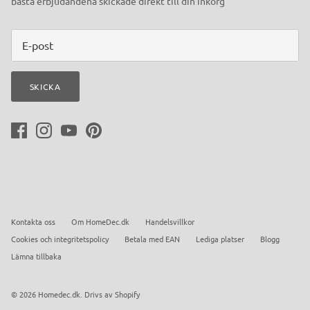
bästa erbjudandena skickade direkt till din inkorg
SKICKA
Kontakta oss
Om HomeDec.dk
Handelsvillkor
Cookies och integritetspolicy
Betala med EAN
Lediga platser
Blogg
Lämna tillbaka
© 2026
Homedec.dk
.
Drivs av Shopify