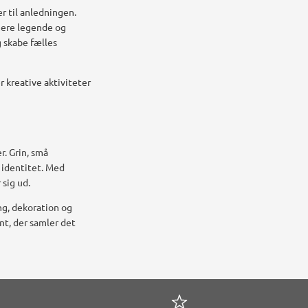
er til anledningen.
 mere legende og
 skabe fælles
 kreative aktiviteter
r. Grin, små
 identitet. Med
 sig ud.
ng, dekoration og
nt, der samler det