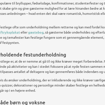
opulære til bryllupper, fødselsdage, konfirmationer, studenterfester og 
at skabe grin og give gæsterne mulighed for at lære hinanden bedre at
passes anledningen – hvad enten det skal være romantisk, humoristisk elle
s festlege ofte som underholdning mellem retterne og kan med fordel 
aftryksplakat
eller
gæstebog
, så gæsterne både underholdes og efterl
age og temafester kan festlege fungere som et gennemgående element, 
f festpynten.
holdende festunderholdning
estlege er, at de er nemme at gå til og ikke kræver meget forberedelse.
t finde på aktiviteter og kan i stedet fokusere på at nyde festen sammen
tilpasses antallet af deltagere og kan gennemføres både indendørs og 
hvis du ønsker underholdning, der er inkluderende og ikke kræver særl
m quizzer, dekorationer og personlige minder skaber festlege en helhed
år op i en højere enhed.
både børn og voksne