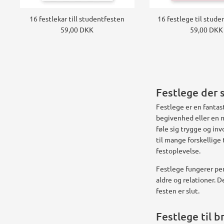
16 festlekar till studentfesten
16 festlege til stude
59,00 DKK
59,00 DKK
Festlege der 
Festlege er en fantas
begivenhed eller en m
føle sig trygge og in
til mange forskellig
festoplevelse.
Festlege fungerer per
aldre og relationer. 
festen er slut.
Festlege til 