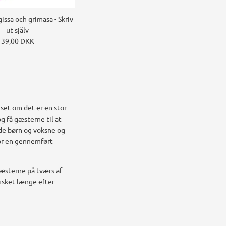
issa och grimasa - Skriv
ut själv
39,00 DKK
nset om det er en stor
g få gæsterne til at
åde børn og voksne og
r en gennemført
gæsterne på tværs af
husket længe efter