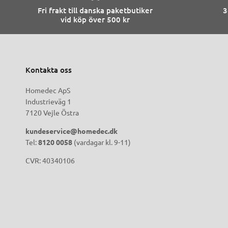
Fri frakt till danska paketbutiker
3
vid köp över 500 kr
Kontakta oss
Homedec ApS
Industrieväg 1
7120 Vejle Östra
kundeservice@homedec.dk
Tel:
8120 0058
(vardagar kl. 9-11)
CVR: 40340106