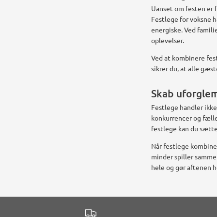
Uanset om festen er fo
Festlege for voksne h
energiske. Ved famili
oplevelser.
Ved at kombinere fest
sikrer du, at alle gæs
Skab uforgle
Festlege handler ikke
konkurrencer og fælle
festlege kan du sætte
Når festlege kombiner
minder spiller sammen
hele og gør aftenen h