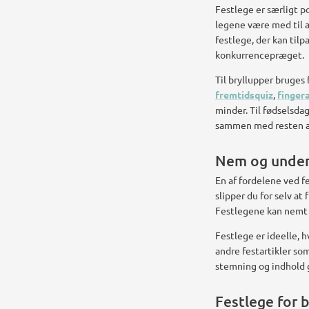
Festlege er særligt p
legene være med til 
festlege, der kan til
konkurrencepræget.
Til bryllupper bruge
fremtidsquiz
,
finger
minder. Til fødselsd
sammen med resten a
Nem og under
En af fordelene ved f
slipper du for selv a
Festlegene kan nemt 
Festlege er ideelle, 
andre festartikler so
stemning og indhold g
Festlege for 