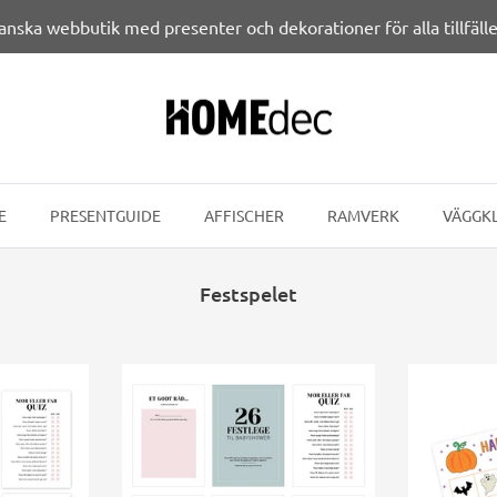
anska webbutik med presenter och dekorationer för alla tillfälle
E
PRESENTGUIDE
AFFISCHER
RAMVERK
VÄGGK
Festspelet