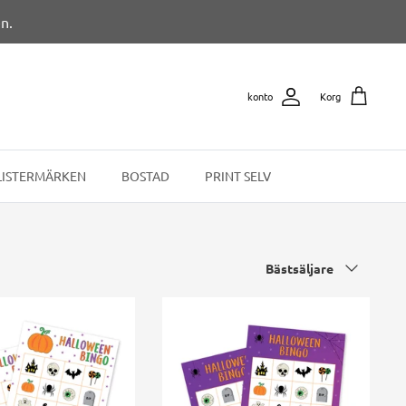
n.
konto
Korg
LISTERMÄRKEN
BOSTAD
PRINT SELV
Sortera
Bästsäljare
efter