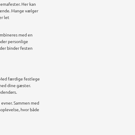
temafester. Her kan
 kende. Mange vælger
r let
kombineres med en
ader personlige
der binder festen
 Med færdige festlege
 med dine gæster.
udendørs.
ige evner. Sammen med
soplevelse, hvor både