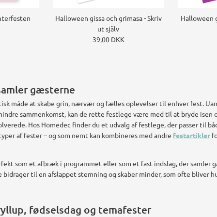
nterfesten
Halloween gissa och grimasa - Skriv
Halloween g
ut själv
39,00 DKK
samler gæsterne
tisk måde at skabe grin, nærvær og fælles oplevelser til enhver fest. Ua
indre sammenkomst, kan de rette festlege være med til at bryde isen o
volverede. Hos Homedec finder du et udvalg af festlege, der passer til b
e typer af fester – og som nemt kan kombineres med andre
festartikler
fo
fekt som et afbræk i programmet eller som et fast indslag, der samler 
De bidrager til en afslappet stemning og skaber minder, som ofte bliver 
bryllup, fødselsdag og temafester