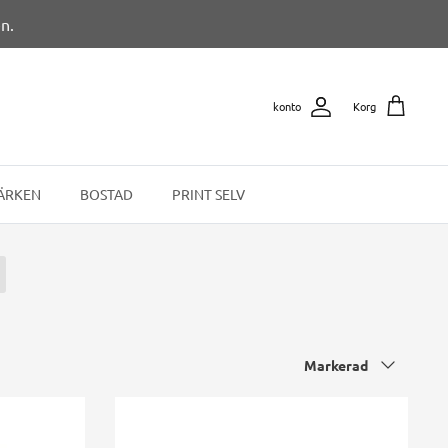
n.
konto
Korg
ÄRKEN
BOSTAD
PRINT SELV
Sortera
Markerad
efter