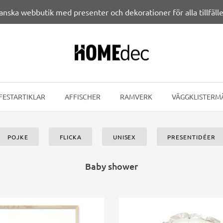
anska webbutik med presenter och dekorationer för alla tillfälle
FESTARTIKLAR
AFFISCHER
RAMVERK
VÄGGKLISTERM
POJKE
FLICKA
UNISEX
PRESENTIDÉER
Baby shower