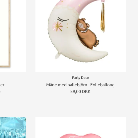
Party Deco
er -
Måne med nallebjörn - Folieballong
h
59,00 DKK