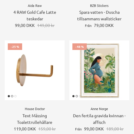
Aida Raw
BZB Stickers
4 RAW Gold Cafe Latte
Spara vatten - Duscha
teskedar
tillsammans wallsticker
99,00 DKK
149,00 kr
79,00 DKK
Från
- 25 %
- 48 %
House Doctor
Anne Norge
Text Mässing
Den fertila gravida kvinnan -
Toalettrullehållare
affisch
119,00 DKK
159,00 kr
99,00 DKK
189,00 kr
Från