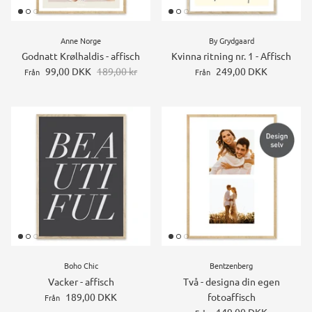
Anne Norge
By Grydgaard
Godnatt Krølhaldis - affisch
Kvinna ritning nr. 1 - Affisch
99,00 DKK
189,00 kr
249,00 DKK
Från
Från
Boho Chic
Bentzenberg
Vacker - affisch
Två - designa din egen
189,00 DKK
fotoaffisch
Från
149,00 DKK