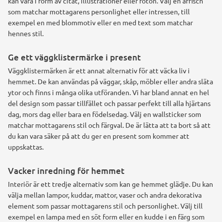
kan vara i form av citat, illustrationer eller foton. Välj en affisch
som matchar mottagarens personlighet eller intressen, till
exempel en med blommotiv eller en med text som matchar
hennes stil.
Ge ett väggklistermärke i present
Väggklistermärken är ett annat alternativ för att väcka liv i
hemmet. De kan användas på väggar, skåp, möbler eller andra släta
ytor och finns i många olika utföranden. Vi har bland annat en hel
del design som passar tillfället och passar perfekt till alla hjärtans
dag, mors dag eller bara en födelsedag. Välj en wallsticker som
matchar mottagarens stil och färgval. De är lätta att ta bort så att
du kan vara säker på att du ger en present som kommer att
uppskattas.
Vacker inredning för hemmet
Interiör är ett tredje alternativ som kan ge hemmet glädje. Du kan
välja mellan lampor, kuddar, mattor, vaser och andra dekorativa
element som passar mottagarens stil och personlighet. Välj till
exempel en lampa med en söt form eller en kudde i en färg som