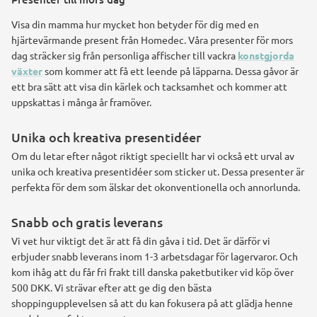
Visa din mamma hur mycket hon betyder för dig med en
hjärtevärmande present från Homedec. Våra presenter för mors
dag sträcker sig från personliga affischer till vackra
konstgjorda
växter
som kommer att få ett leende på läpparna. Dessa gåvor är
ett bra sätt att visa din kärlek och tacksamhet och kommer att
uppskattas i många år framöver.
Unika och kreativa presentidéer
Om du letar efter något riktigt speciellt har vi också ett urval av
unika och kreativa presentidéer som sticker ut. Dessa presenter är
perfekta för dem som älskar det okonventionella och annorlunda.
Snabb och gratis leverans
Vi vet hur viktigt det är att få din gåva i tid. Det är därför vi
erbjuder snabb leverans inom 1-3 arbetsdagar för lagervaror. Och
kom ihåg att du får fri frakt till danska paketbutiker vid köp över
500 DKK. Vi strävar efter att ge dig den bästa
shoppingupplevelsen så att du kan fokusera på att glädja henne