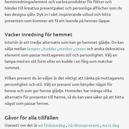
heminredningselement och vackra produkter för fötter och
händer till kreativa presentpaket och personliga affischer som du
kan designa själv. Dyk in i vårt inspirerande utbud och hitta
presenten som kommer att få ett leende på hennes läppar.
Vacker inredning för hemmet
Interiör är ett tredje alternativ som kan ge hemmet glädje. Du kan
välja mellan
lampor
,
kuddar
,
mattor
,
vaser
och andra dekorativa
element som passar mottagarens stil och personlighet. Välj en
lampa med en söt form eller en kudde i en färg som matchar
rummet.
Vilken present du än väljer är det viktigt att tänka på mottagarens
personlighet och stil. Välj en present som betyder något för
henne och som ger henne glädje. Homedec har många olika
alternativ för presenter till henne, så du kan vara säker på att hitta
något som passar henne.
Gåvor för alla tillfällen
Oavsett om det är
en födelsedag
,
värdinnapresent
,
mors dag