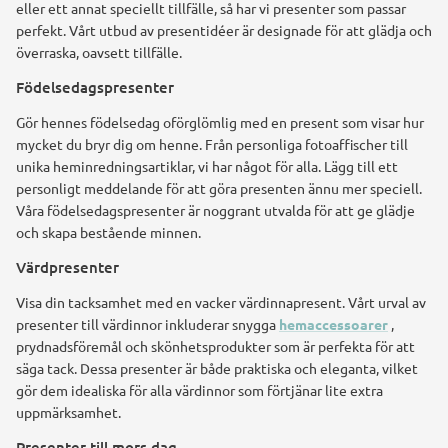
eller ett annat speciellt tillfälle, så har vi presenter som passar
perfekt. Vårt utbud av presentidéer är designade för att glädja och
överraska, oavsett tillfälle.
Födelsedagspresenter
Gör hennes födelsedag oförglömlig med en present som visar hur
mycket du bryr dig om henne. Från personliga fotoaffischer till
unika heminredningsartiklar, vi har något för alla. Lägg till ett
personligt meddelande för att göra presenten ännu mer speciell.
Våra födelsedagspresenter är noggrant utvalda för att ge glädje
och skapa bestående minnen.
Värdpresenter
Visa din tacksamhet med en vacker värdinnapresent. Vårt urval av
presenter till värdinnor inkluderar snygga
hemaccessoarer
,
prydnadsföremål och skönhetsprodukter som är perfekta för att
säga tack. Dessa presenter är både praktiska och eleganta, vilket
gör dem idealiska för alla värdinnor som förtjänar lite extra
uppmärksamhet.
Presenter till mors dag