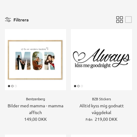
Konstruktions køretøj temafest
Filtrera
Rum temafest
Katte temafest
Bentzenberg
BZB Stickers
Bilder med mamma - mamma
Alltid kyss mig godnatt
affisch
väggdekal
149,00 DKK
219,00 DKK
Från