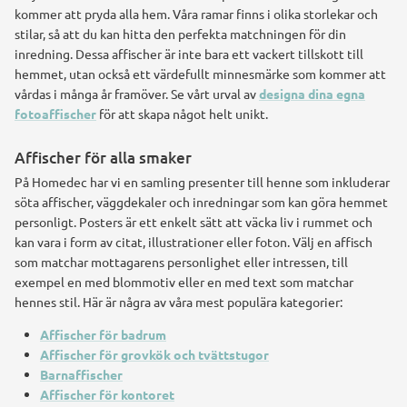
kommer att pryda alla hem. Våra ramar finns i olika storlekar och
stilar, så att du kan hitta den perfekta matchningen för din
inredning. Dessa affischer är inte bara ett vackert tillskott till
hemmet, utan också ett värdefullt minnesmärke som kommer att
vårdas i många år framöver. Se vårt urval av
designa dina egna
fotoaffischer
för att skapa något helt unikt.
Affischer för alla smaker
På Homedec har vi en samling presenter till henne som inkluderar
söta affischer, väggdekaler och inredningar som kan göra hemmet
personligt. Posters är ett enkelt sätt att väcka liv i rummet och
kan vara i form av citat, illustrationer eller foton. Välj en affisch
som matchar mottagarens personlighet eller intressen, till
exempel en med blommotiv eller en med text som matchar
hennes stil. Här är några av våra mest populära kategorier:
Affischer för badrum
Affischer för grovkök och tvättstugor
Barnaffischer
Affischer för kontoret