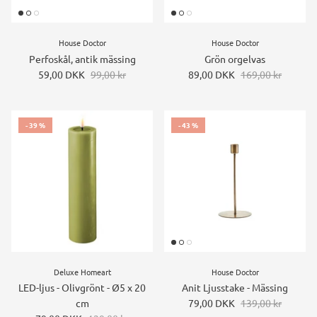
House Doctor
House Doctor
Perfoskål, antik mässing
Grön orgelvas
59,00 DKK
99,00 kr
89,00 DKK
169,00 kr
- 39 %
- 43 %
Deluxe Homeart
House Doctor
LED-ljus - Olivgrönt - Ø5 x 20
Anit Ljusstake - Mässing
cm
79,00 DKK
139,00 kr