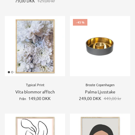
79,00 DKK
129,00 kr
- 45 %
Typical Print
Broste Copenhagen
Vita blommor affisch
Palma Ljusstake
149,00 DKK
249,00 DKK
449,00 kr
Från