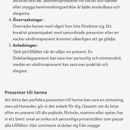
alltid en bra idé. Skönhetsprodukter för fötter och händer
eller snygga heminredningsartiklar är både användbara och
eleganta.
Överraskningar
:
Överraska henne med något hon inte förväntar sig. Ett
kreativt presentpaket med samordnade presenter eller en
vacker värdinnapresent kommer säkerligen att ge glädje.
Anledningen
:
Tänk på tillfället när du väljer en present. En
födelsedagspresent kan vara mer personlig och minnesvärd,
medan en värdinnapresent kan vara mer praktisk och
elegant.
Presenter till henne
Att hitta den perfekta presenten till henne kan vara en utmaning,
men på Homedec gör vi det enkelt för dig. Oavsett om du letar
efter en present till din pojkvän, flickvän, mamma eller syster, har
vi ett brett urval av unika och personliga presentidéer som passar
alla tillfällen. Vårt sortiment sträcker sig från snygga