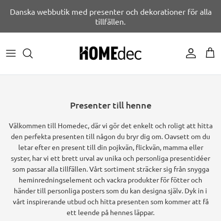
Hoppa
Danska webbutik med presenter och dekorationer för alla
till
tillfällen.
innehållet
PYNTA TILL FESTEN
Gamer temafest
BRÖLLOPSFEST
GAVER TIL FAMILIE
AFFISCHER EFTER RUM
RUM
EFTER RUM
Mal selv ark
BORDDÆKNING
Fodbold temafest
FESTAR
GÅVOR AV PERSON
PERSONLIGA AFFISCHER
POPULÄR
ORGANISERING
Banner
FESTLIG FUNKTION
Enhjørning temafest
ÅRETS HÄNDELSER
BÄSTSÄLJARE PRESENTIDÉER
STAD AFFISCHER
TEXTER / CITAT
Fremtidsquiz
Presenter till henne
SKYLTAR OCH KARTOR
Safari temafest
FÖDELSEDAG
SLUTLIGA GÅVOR
AFFISCHER AV ANLÄGEN
FIGURER
Festlege
Välkommen till Homedec, där vi gör det enkelt och roligt att hitta
den perfekta presenten till någon du bryr dig om. Oavsett om du
BALLONER & TILBEHØR
Under havet temafest
GAVER EFTER ANLEDNING
BARNAFFISCH
Kuponhæfter
letar efter en present till din pojkvän, flickvän, mamma eller
syster, har vi ett brett urval av unika och personliga presentidéer
Dinosaur temafest
som passar alla tillfällen. Vårt sortiment sträcker sig från snygga
heminredningselement och vackra produkter för fötter och
Sommer temafest
händer till personliga posters som du kan designa själv. Dyk in i
vårt inspirerande utbud och hitta presenten som kommer att få
Pirat temafest
ett leende på hennes läppar.