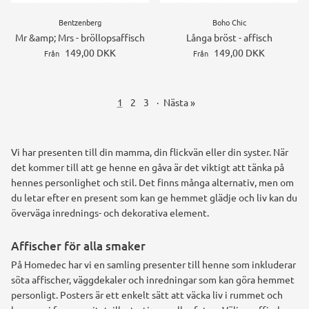
Bentzenberg
Boho Chic
Mr &amp; Mrs - bröllopsaffisch
Långa bröst - affisch
149,00 DKK
149,00 DKK
Från
Från
1
2
3
·
Nästa »
Vi har presenten till din mamma, din flickvän eller din syster. När
det kommer till att ge henne en gåva är det viktigt att tänka på
hennes personlighet och stil. Det finns många alternativ, men om
du letar efter en present som kan ge hemmet glädje och liv kan du
överväga inrednings- och dekorativa element.
Affischer för alla smaker
På Homedec har vi en samling presenter till henne som inkluderar
söta affischer, väggdekaler och inredningar som kan göra hemmet
personligt. Posters är ett enkelt sätt att väcka liv i rummet och