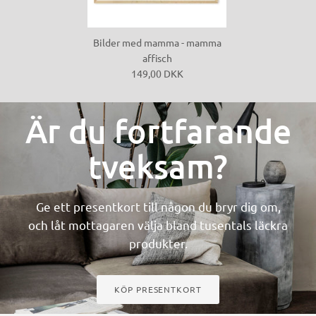
Bilder med mamma - mamma
affisch
149,00 DKK
Är du fortfarande
tveksam?
Ge ett presentkort till någon du bryr dig om,
och låt mottagaren välja bland tusentals läckra
produkter.
KÖP PRESENTKORT