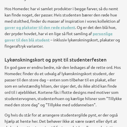
Hos Homedec har vi samlet produkter i begge farver, så du nemt
kan finde noget, der passer. Hvis studenten bærer den røde hue
med stolthed, finder du masser af inspiration i vores kollektion af
gaver og plakater til den røde student
. Og er det den blå hue,
der pryder hovdet, har vi en lige så flot samling af
personlige
gaver til den blå student
– inklusiv lykønskningskort, plakater og
fingeraftryk varianter.
Lykønskningskort og pynt til studenterfesten
En god gave er endnu bedre, når den ledsages af de rette ord. Hos
Homedec finder du et udvalg af lykønskningskort student, der
passer til den store dag – enten som tilbehør til en plakat, eller
som en selvstændig hilsen, der siger det, du ikke altid kan finde
ord til i øjeblikket. Kortene fås i flotte designs med motiver som
studentervognen, studenterhuen og kærlige hilsner som "Tillykke
med den store dag" og "Tillykke med uddannelsen".
Og hvis du står for at arrangere studentergilde pynt, er der også
hjælp at hente her. Det behøver ikke at være svært eller dyrt at