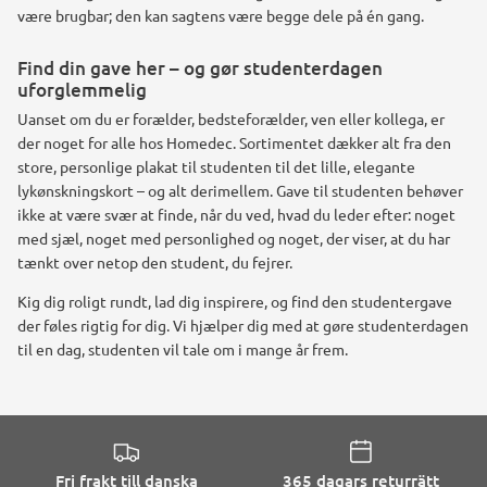
være brugbar; den kan sagtens være begge dele på én gang.
Find din gave her – og gør studenterdagen
uforglemmelig
Uanset om du er forælder, bedsteforælder, ven eller kollega, er
der noget for alle hos Homedec. Sortimentet dækker alt fra den
store, personlige plakat til studenten til det lille, elegante
lykønskningskort – og alt derimellem. Gave til studenten behøver
ikke at være svær at finde, når du ved, hvad du leder efter: noget
med sjæl, noget med personlighed og noget, der viser, at du har
tænkt over netop den student, du fejrer.
Kig dig roligt rundt, lad dig inspirere, og find den studentergave
der føles rigtig for dig. Vi hjælper dig med at gøre studenterdagen
til en dag, studenten vil tale om i mange år frem.
Fri frakt till danska
365 dagars returrätt