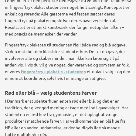
Leder du efter den perfekte fællesgave fra venner eller familie? Så
er fingeraftryk plakat studenten noget helt særligt. Konceptet er
enkelt og rørende: Alle gæsterne ved festen sætter deres
fingeraftryk på plakaten og skriver deres navn ved siden af.
Resultatet er et unikt kunstværk, der fanger netop den aften –
med præcis de mennesker, der var der.
Fingeraftryk plakaten til studenten fås i både rød og blå udgave,
så den matcher den klassiske studenterhue. Det er en gave, der
involverer alle og skaber minder, man ikke kan købe sig til på
anden vis. Hvis du vil give noget, der varer ved og som samler folk,
er vores
fingeraftryk plakat til studenten
et oplagt valg – og den
er nem at koordinere, selv hvis I er mange om at give.
Rød eller blå – vælg studentens farver
I Danmark er studenterhuen enten rød eller blå, og det er en
tradition, der giver god mening at tage med ind i gavevalget. Har
studenten en rød hue fra gymnasiet, er det oplagt at vælge
produkter i matchende farver. Har vedkommende en blå hue fra
HF eller en anden uddannelse, er der heldigvis lige så mange
flotte muligheder dér.