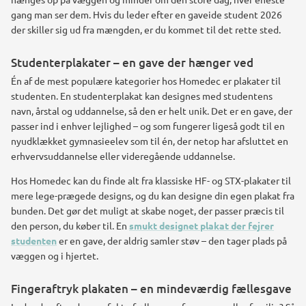
gang man ser dem. Hvis du leder efter en gaveide student 2026
der skiller sig ud fra mængden, er du kommet til det rette sted.
Studenterplakater – en gave der hænger ved
Én af de mest populære kategorier hos Homedec er plakater til
studenten. En studenterplakat kan designes med studentens
navn, årstal og uddannelse, så den er helt unik. Det er en gave, der
passer ind i enhver lejlighed – og som fungerer ligeså godt til en
nyudklækket gymnasieelev som til én, der netop har afsluttet en
erhvervsuddannelse eller videregående uddannelse.
Hos Homedec kan du finde alt fra klassiske HF- og STX-plakater til
mere lege-prægede designs, og du kan designe din egen plakat fra
bunden. Det gør det muligt at skabe noget, der passer præcis til
den person, du køber til. En
smukt designet plakat der fejrer
studenten
er en gave, der aldrig samler støv – den tager plads på
væggen og i hjertet.
Fingeraftryk plakaten – en mindeværdig fællesgave