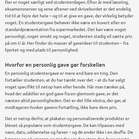
Der er noget særligt ved studenterdagen. Efter år med læsning,
eksamensnerver og sene aftener ved skrivebordet er det endelig
tid til at fejre det hele – og til at give en gave, der virkelig betyder
noget. En studentergave behøver ikke være en kuvert eller en
standardpræsentation fra supermarkedet. Det kan være noget
personligt, noget smukt og noget, studenten stadig vil sætte pris
på om ti år. Her finder du masser af gaveideer til studenten – fra
hjertet og med plads til personlighed.
Hvorfor en personlig gave gør forskellen
En personlig studentergave er mere end bare en ting. Den
fortæller studenten, at du har tænkt over det – at du har valgt
noget specifikt til netop ham eller hende. Når man tænker på,
hvad der adskiller en god gave fra en glemsom gave, er det
næsten altid personligheden. Det er det lille ekstra, der gør, at
modtageren husker gavens fortælling, ikke bare dens pris.
Det er netop derfor, at plakater og personaliserede produkter er
blevet så populære som studentergave. De kan tilpasses med
navn, dato, uddannelse og farver – og de ender ikke i en skuffe. De
hænges op på væggen og minder om den store dag, hver eneste