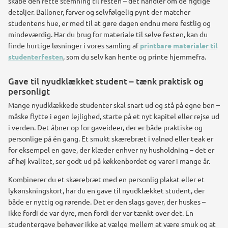
skabe den rette stemning til festen – det handler om de rigtige
detaljer. Balloner, farver og selvfølgelig pynt der matcher
studentens hue, er med til at gøre dagen endnu mere festlig og
mindeværdig. Har du brug for materiale til selve festen, kan du
finde hurtige løsninger i vores samling af
printbare materialer til
studenterfesten
, som du selv kan hente og printe hjemmefra.
Gave til nyudklækket student – tænk praktisk og
personligt
Mange nyudklækkede studenter skal snart ud og stå på egne ben –
måske flytte i egen lejlighed, starte på et nyt kapitel eller rejse ud
i verden. Det åbner op for gaveideer, der er både praktiske og
personlige på én gang. Et smukt skærebræt i valnød eller teak er
for eksempel en gave, der klæder enhver ny husholdning – det er
af høj kvalitet, ser godt ud på køkkenbordet og varer i mange år.
Kombinerer du et skærebræt med en personlig plakat eller et
lykønskningskort, har du en gave til nyudklækket student, der
både er nyttig og rørende. Det er den slags gaver, der huskes –
ikke fordi de var dyre, men fordi der var tænkt over det. En
studentergave behøver ikke at vælge mellem at være smuk og at