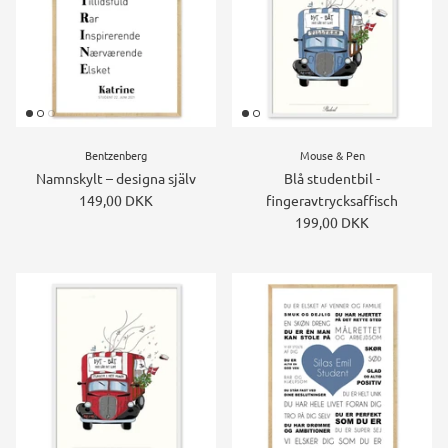
Konstruktions køretøj temafest
Rum temafest
Katte temafest
Bentzenberg
Mouse & Pen
Namnskylt – designa själv
Blå studentbil -
149,00 DKK
fingeravtrycksaffisch
199,00 DKK