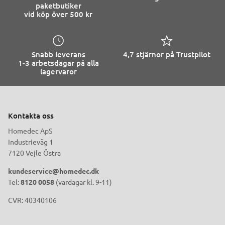
paketbutiker
vid köp över 500 kr
Snabb leverans
4,7 stjärnor på Trustpilot
1-3 arbetsdagar på alla
lagervaror
Kontakta oss
Homedec ApS
Industrieväg 1
7120 Vejle Östra
kundeservice@homedec.dk
Tel:
8120 0058
(vardagar kl. 9-11)
CVR: 40340106