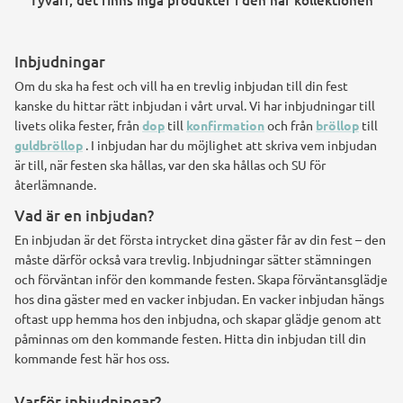
Tyvärr, det finns inga produkter i den här kollektionen
Konstruktions køretøj temafest
Inbjudningar
Rum temafest
Om du ska ha fest och vill ha en trevlig inbjudan till din fest
kanske du hittar rätt inbjudan i vårt urval. Vi har inbjudningar till
Katte temafest
livets olika fester, från
dop
till
konfirmation
och från
bröllop
till
guldbröllop
. I inbjudan har du möjlighet att skriva vem inbjudan
är till, när festen ska hållas, var den ska hållas och SU för
återlämnande.
Vad är en inbjudan?
En inbjudan är det första intrycket dina gäster får av din fest – den
måste därför också vara trevlig. Inbjudningar sätter stämningen
och förväntan inför den kommande festen. Skapa förväntansglädje
hos dina gäster med en vacker inbjudan. En vacker inbjudan hängs
oftast upp hemma hos den inbjudna, och skapar glädje genom att
påminnas om den kommande festen. Hitta din inbjudan till din
kommande fest här hos oss.
Varför inbjudningar?