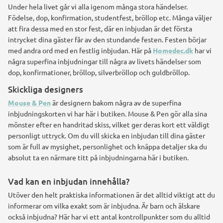
Under hela livet går vi alla igenom många stora händelser.
Födelse, dop, konfirmation, studentfest, bröllop etc. Många väljer
att fira dessa med en stor fest, där en inbjudan är det första
intrycket dina gäster får av den stundande festen. Festen börjar
med andra ord med en festlig inbjudan. Här på
Homedec.dk
har vi
några superfina inbjudningar till några av livets händelser som
dop, konfirmationer, bröllop, silverbröllop och guldbröllop.
Skickliga designers
Mouse & Pen
är designern bakom några av de superfina
inbjudningskorten vi har här i butiken. Mouse & Pen gör alla sina
mönster efter en handritad skiss, vilket ger deras kort ett väldigt
personligt uttryck. Om du vill skicka en inbjudan till dina gäster
som är full av mysighet, personlighet och knäppa detaljer ska du
absolut ta en närmare titt på inbjudningarna här i butiken.
Vad kan en inbjudan innehålla?
Utöver den helt praktiska informationen är det alltid viktigt att du
informerar om vilka exakt som är inbjudna. Är barn och älskare
också inbjudna? Här har vi ett antal kontrollpunkter som du alltid