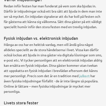
Redan inför festen har man funderat på vem som ska bjudas in.
Därför är inbjudningar också ett bra sätt att bjuda in dem man inte
ser så mycket. En inbjudan signalerar att du har koll på festen och
får gästerna att känna sig välkomna. Sätt dina gäster på ett väldigt
speciellt humör inför den stora festen med en trevlig inbjudan.
Fysisk inbjudan vs. elektronisk inbjudan
Många av oss har en hektisk vardag, men vill ändå göra något
alldeles speciellt av de stora händelserna i livet. Vissa kan därför
också lockas att bjuda in sina gäster via digitala lösningar som sms,
e-post etc. Vi tycker personligen att en elektronisk inbjudan aldrig
kan ersätta en fysisk inbjudan. Dina gäster kommer utan tvekan
att uppskatta en fysisk inbjudan i brevlådan eftersom det känns
mer personligt. Precis som det är en tradition med
julkort
har
även fysiska inbjudningar förfallit - de är inte längre så populära.
Online är lättare – men fysiska inbjudningar är mycket mer
personliga.
Livets stora fester