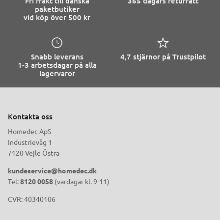
Fri frakt till danska
365 dagars returrätt
paketbutiker
vid köp över 500 kr
Snabb leverans
4,7 stjärnor på Trustpilot
1-3 arbetsdagar på alla
lagervaror
Kontakta oss
Homedec ApS
Industrieväg 1
7120 Vejle Östra
kundeservice@homedec.dk
Tel:
8120 0058
(vardagar kl. 9-11)
CVR: 40340106