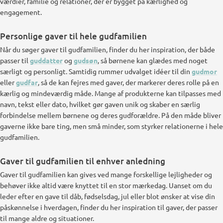
værdier, familie og relationer, der er bygget på kærlighed og
engagement.
Personlige gaver til hele gudfamilien
Når du søger gaver til gudfamilien, finder du her inspiration, der både
passer til
guddatter
og
gudsøn
, så børnene kan glædes med noget
særligt og personligt. Samtidig rummer udvalget idéer til din
gudmor
eller
gudfar
, så de kan fejres med gaver, der markerer deres rolle på en
kærlig og mindeværdig måde. Mange af produkterne kan tilpasses med
navn, tekst eller dato, hvilket gør gaven unik og skaber en særlig
forbindelse mellem børnene og deres gudforældre. På den måde bliver
gaverne ikke bare ting, men små minder, som styrker relationerne i hele
gudfamilien.
Gaver til gudfamilien til enhver anledning
Gaver til gudfamilien kan gives ved mange forskellige lejligheder og
behøver ikke altid være knyttet til en stor mærkedag. Uanset om du
leder efter en gave til dåb, fødselsdag, jul eller blot ønsker at vise din
påskønnelse i hverdagen, finder du her inspiration til gaver, der passer
til mange aldre og situationer.