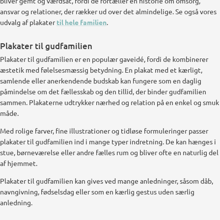
bliver gemt og værdsat, fordi de fortæller en historie om omsorg,
ansvar og relationer, der rækker ud over det almindelige. Se også vores
udvalg af plakater
til hele familien
.
Plakater til gudfamilien
Plakater til gudfamilien er en populær gaveidé, fordi de kombinerer
æstetik med følelsesmæssig betydning. En plakat med et kærligt,
samlende eller anerkendende budskab kan fungere som en daglig
påmindelse om det fællesskab og den tillid, der binder gudfamilien
sammen. Plakaterne udtrykker nærhed og relation på en enkel og smuk
måde.
Med rolige farver, fine illustrationer og tidløse formuleringer passer
plakater til gudfamilien ind i mange typer indretning. De kan hænges i
stue, børneværelse eller andre fælles rum og bliver ofte en naturlig del
af hjemmet.
Plakater til gudfamilien kan gives ved mange anledninger, såsom dåb,
navngivning, fødselsdag eller som en kærlig gestus uden særlig
anledning.