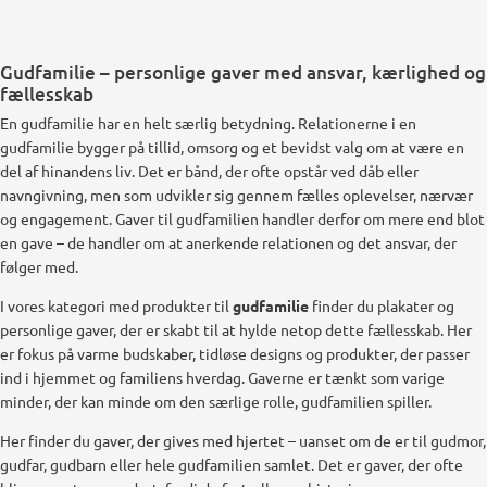
Gudfamilie – personlige gaver med ansvar, kærlighed og
fællesskab
En gudfamilie har en helt særlig betydning. Relationerne i en
gudfamilie bygger på tillid, omsorg og et bevidst valg om at være en
del af hinandens liv. Det er bånd, der ofte opstår ved dåb eller
navngivning, men som udvikler sig gennem fælles oplevelser, nærvær
og engagement. Gaver til gudfamilien handler derfor om mere end blot
en gave – de handler om at anerkende relationen og det ansvar, der
følger med.
I vores kategori med produkter til
gudfamilie
finder du plakater og
personlige gaver, der er skabt til at hylde netop dette fællesskab. Her
er fokus på varme budskaber, tidløse designs og produkter, der passer
ind i hjemmet og familiens hverdag. Gaverne er tænkt som varige
minder, der kan minde om den særlige rolle, gudfamilien spiller.
Her finder du gaver, der gives med hjertet – uanset om de er til gudmor,
gudfar, gudbarn eller hele gudfamilien samlet. Det er gaver, der ofte