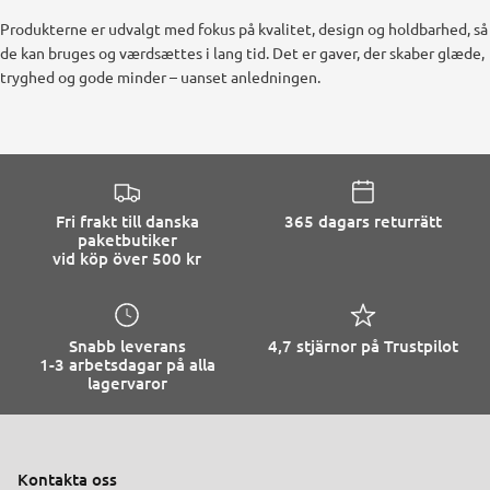
Produkterne er udvalgt med fokus på kvalitet, design og holdbarhed, så
de kan bruges og værdsættes i lang tid. Det er gaver, der skaber glæde,
tryghed og gode minder – uanset anledningen.
Fri frakt till danska
365 dagars returrätt
paketbutiker
vid köp över 500 kr
Snabb leverans
4,7 stjärnor på Trustpilot
1-3 arbetsdagar på alla
lagervaror
Kontakta oss