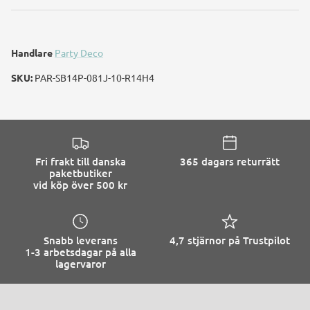
Handlare
Party Deco
SKU:
PAR-SB14P-081J-10-R14H4
Fri frakt till danska
365 dagars returrätt
paketbutiker
vid köp över 500 kr
Snabb leverans
4,7 stjärnor på Trustpilot
1-3 arbetsdagar på alla
lagervaror