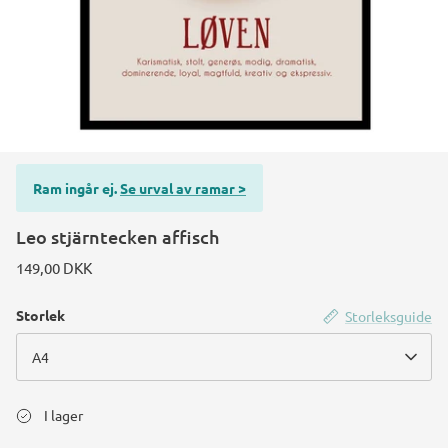
Ram ingår ej.
Se urval av ramar >
Leo stjärntecken affisch
149,00 DKK
Storlek
Storleksguide
A4
I lager