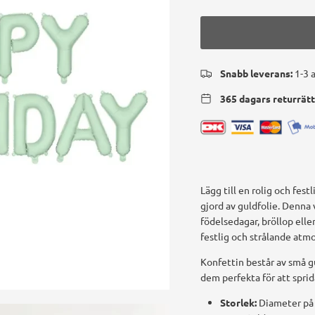
Snabb leverans:
1-3 
365 dagars returrät
Lägg till en rolig och fest
gjord av guldfolie. Denna 
födelsedagar, bröllop elle
festlig och strålande atmo
Konfettin består av små g
dem perfekta för att spri
Storlek:
Diameter på 