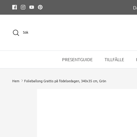
Hoppa
D
till
innehållet
Sök
PRESENTGUIDE
TILLFÄLLE
Hem
Folieballong Grattis på födelsedagen, 340x35 cm, Grön