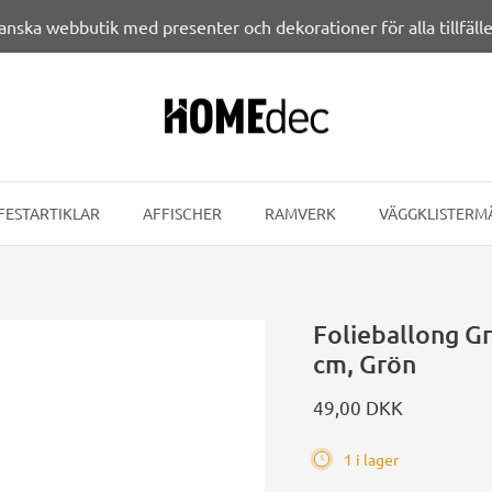
anska webbutik med presenter och dekorationer för alla tillfälle
FESTARTIKLAR
AFFISCHER
RAMVERK
VÄGGKLISTERM
Folieballong G
cm, Grön
49,00 DKK
1 i lager