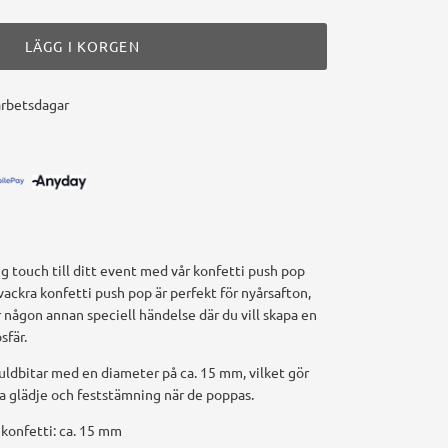
LÄGG I KORGEN
arbetsdagar
t
lig touch till ditt event med vår konfetti push pop
vackra konfetti push pop är perfekt för nyårsafton,
r någon annan speciell händelse där du vill skapa en
sfär.
uldbitar med en diameter på ca. 15 mm, vilket gör
da glädje och feststämning när de poppas.
konfetti: ca. 15 mm