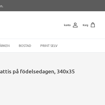
n.
konto
Korg
ÄRKEN
BOSTAD
PRINT SELV
rattis på födelsedagen, 340x35