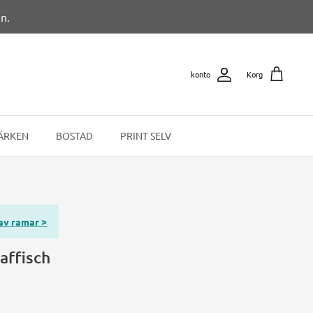
n.
konto
Korg
ÄRKEN
BOSTAD
PRINT SELV
 av ramar >
 affisch