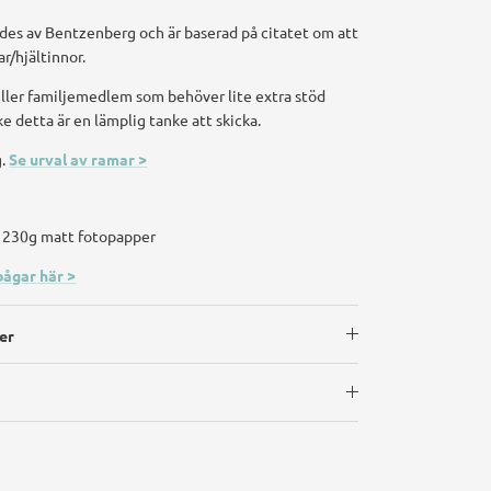
des av Bentzenberg och är baserad på citatet om att
ar/hjältinnor.
eller familjemedlem som behöver lite extra stöd
ke detta är en lämplig tanke att skicka.
g.
Se urval av ramar >
på 230g matt fotopapper
bågar här >
er