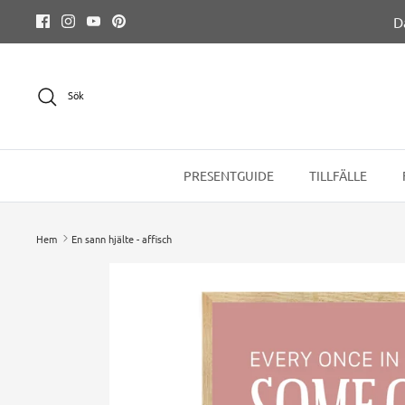
Hoppa
D
till
innehållet
Sök
PRESENTGUIDE
TILLFÄLLE
Hem
En sann hjälte - affisch