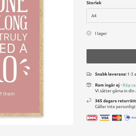
Storlek
A4
I lager
Snabb leverans:
1-3 
Ram ingår ej
-
Köp r
Vi sätter gärna in di
365 dagars returrät
Gäller inte personlig