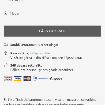
I lager
LÄGG I KORGEN
Snabb leverans:
1-3 arbetsdagar
Ram ingår ej
-
Köp ram här
Vi sätter gärna in din affisch om den köps separat
365 dagars returrätt
Gäller inte personligt designade produkter
En fin affisch till barnrummet, som visar en massa olika maskiner i
ett kuperat landskap, och med en stor farlig dinosaurie i