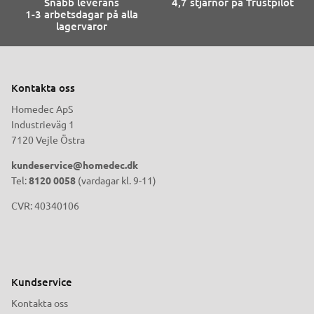
Snabb leverans
4,7 stjärnor på Trustpilot
1-3 arbetsdagar på alla
lagervaror
Kontakta oss
Homedec ApS
Industrieväg 1
7120 Vejle Östra
kundeservice@homedec.dk
Tel:
8120 0058
(vardagar kl. 9-11)
CVR: 40340106
Kundservice
Kontakta oss