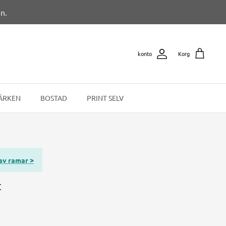
n.
konto
Korg
ÄRKEN
BOSTAD
PRINT SELV
 av ramar >
t