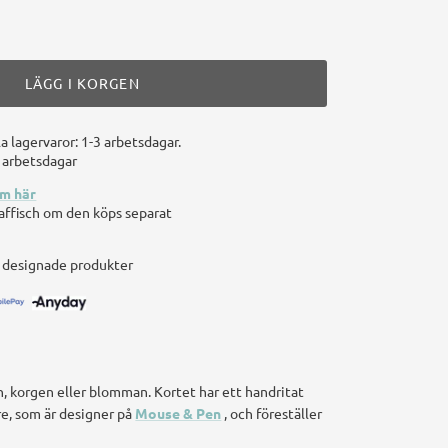
LÄGG I KORGEN
la lagervaror: 1-3 arbetsdagar.
5 arbetsdagar
am här
n affisch om den köps separat
t
t designade produkter
en, korgen eller blomman. Kortet har ett handritat
e, som är designer på
Mouse & Pen
, och föreställer