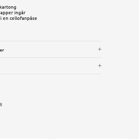
 kartong
papper ingår
 i en cellofanpåse
er
8