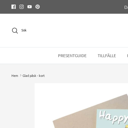
Hoppa
D
till
innehållet
Sök
PRESENTGUIDE
TILLFÄLLE
Hem
Glad påsk - kort