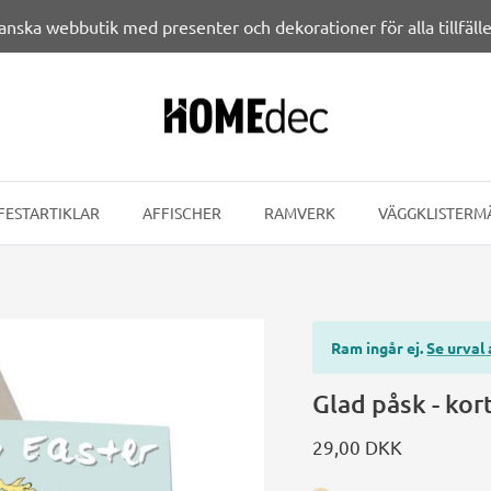
anska webbutik med presenter och dekorationer för alla tillfälle
FESTARTIKLAR
AFFISCHER
RAMVERK
VÄGGKLISTERM
Ram ingår ej.
Se urval
Glad påsk - kor
29,00 DKK