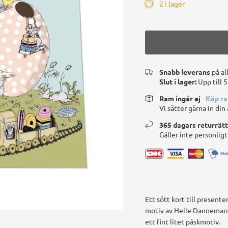
2 i lager
Snabb leverans
på al
Slut i lager:
Upp till 
Ram ingår ej
-
Köp r
Vi sätter gärna in di
365 dagars returrät
Gäller inte personlig
Ett sött kort till present
motiv av Helle Dannemarr
ett fint litet påskmotiv.