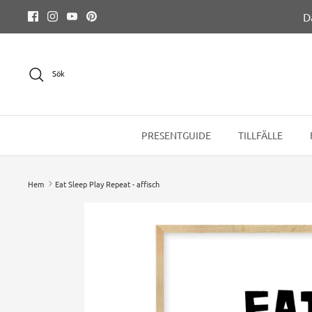
Hoppa
D
till
innehållet
Sök
PRESENTGUIDE
TILLFÄLLE
Hem
Eat Sleep Play Repeat - affisch