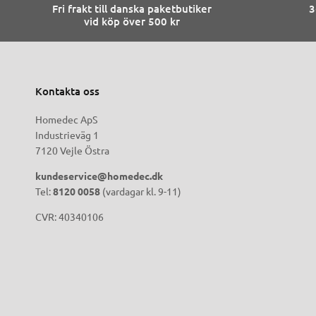
Fri frakt till danska paketbutiker
3
vid köp över 500 kr
Kontakta oss
Homedec ApS
Industrieväg 1
7120 Vejle Östra
kundeservice@homedec.dk
Tel:
8120 0058
(vardagar kl. 9-11)
CVR: 40340106