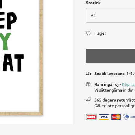
Storlek
A4
I lager
Snabb leverans:
1-3 
Ram ingår ej
-
Köp r
Vi sätter gärna in di
365 dagars returrät
Gäller inte personlig