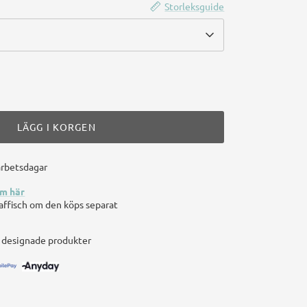
Storleksguide
LÄGG I KORGEN
arbetsdagar
am här
n affisch om den köps separat
t
t designade produkter