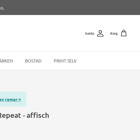
n.
konto
Korg
ÄRKEN
BOSTAD
PRINT SELV
 av ramar >
Repeat - affisch