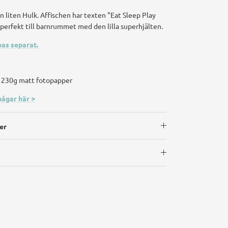
en liten Hulk. Affischen har texten "Eat Sleep Play
 perfekt till barnrummet med den lilla superhjälten.
as separat.
på 230g matt fotopapper
bågar här >
er