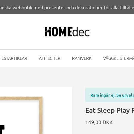
anska webbutik med presenter och dekorationer för alla tillfälle
FESTARTIKLAR
AFFISCHER
RAMVERK
VÄGGKLISTERM
Ram ingår ej.
Se urval
Eat Sleep Play 
149,00 DKK