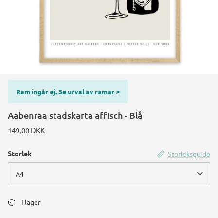
Konstruktions køretøj temafest
Rum temafest
Katte temafest
Ram ingår ej.
Se urval av ramar >
Aabenraa stadskarta affisch - Blå
149,00 DKK
Storlek
Storleksguide
A4
I lager