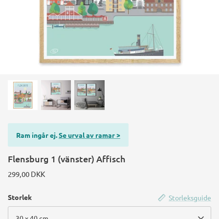
Konstruktions køretøj temafest
Rum temafest
Katte temafest
Ram ingår ej.
Se urval av ramar >
Flensburg 1 (vänster) Affisch
299,00 DKK
Storlek
Storleksguide
30 x 40 cm