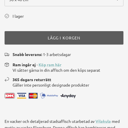
I lager
LÄGG I KORGEN
Snabb leverans:
1-3 arbetsdagar
Ram ingår ej
-
Köp ram här
Vi sätter gärna in din affisch om den köps separat
365 dagars returrätt
Gäller inte personligt designade produkter
En vacker och detaljerad stadsaffisch utarbetad av
Vilakula
med
motiv av vackra Flensburg. Denna affisch kan kombineras med