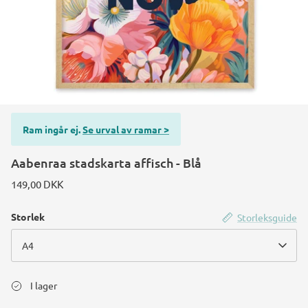
Ram ingår ej.
Se urval av ramar >
Aabenraa stadskarta affisch - Blå
149,00 DKK
Storlek
Storleksguide
A4
I lager